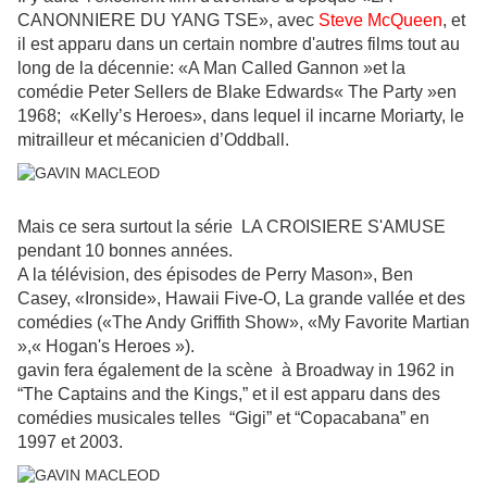
CANONNIERE DU YANG TSE
», avec
Steve McQueen
, et
il est apparu dans un certain nombre d'autres films tout au
long de la décennie: «A Man Called Gannon »et la
comédie Peter Sellers de Blake Edwards« The Party »en
1968; «Kelly’s Heroes», dans lequel il incarne Moriarty, le
mitrailleur et mécanicien d’Oddball.
Mais ce sera surtout la série
LA CROISIERE S'AMUSE
pendant 10 bonnes années.
A la télévision, des épisodes de Perry Mason», Ben
Casey, «Ironside», Hawaii Five-O, La grande vallée et des
comédies («The Andy Griffith Show», «My Favorite Martian
»,« Hogan's Heroes »).
gavin fera également de la scène
à Broadway in 1962 in
“The Captains and the Kings,” et il est apparu dans des
comédies musicales telles “Gigi” et “Copacabana” en
1997 et 2003.