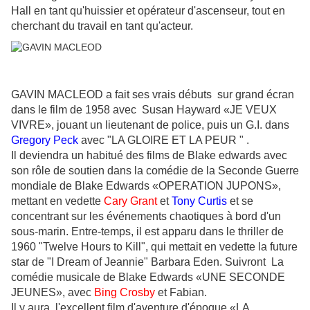
Hall en tant qu'huissier et opérateur d'ascenseur,
tout en
cherchant du travail en tant qu'acteur.
GAVIN MACLEOD
a fait ses vrais débuts sur grand écran
dans le film de 1958 avec Susan Hayward «
JE VEUX
VIVRE
», jouant un lieutenant de police, puis un G.I.
dans
Gregory Peck
avec "
LA GLOIRE ET LA PEUR
" .
Il deviendra un habitué des films de Blake edwards avec
son rôle de soutien dans la comédie de la Seconde Guerre
mondiale de Blake Edwards «
OPERATION JUPONS
»,
mettant en vedette
Cary Grant
et
Tony Curtis
et se
concentrant sur les événements chaotiques à bord d'un
sous-marin
.
Entre-temps, il est apparu dans le thriller de
1960 "Twelve Hours to Kill", qui mettait en vedette la future
star de "I Dream of Jeannie" Barbara Eden. Suivront
La
comédie musicale de Blake Edwards «
UNE SECONDE
JEUNES
», avec
Bing Crosby
et Fabian
.
Il y aura l'excellent film d'aventure d'époque «
LA