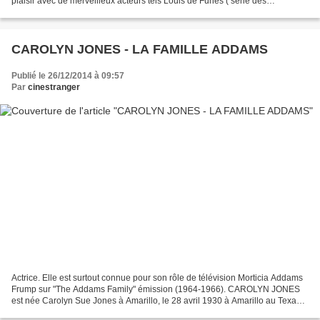
plaisir avec de merveilleux acteurs tels Louis de Funès ( série des
Fantomas),Jean Marais ( série...
CAROLYN JONES - LA FAMILLE ADDAMS
Publié le 26/12/2014 à 09:57
Par
cinestranger
Actrice. Elle est surtout connue pour son rôle de télévision Morticia Addams
Frump sur "The Addams Family" émission (1964-1966). CAROLYN JONES
est née Carolyn Sue Jones à Amarillo, le 28 avril 1930 à Amarillo au Texas
et est décédée le 3 Août 1983, .Son...