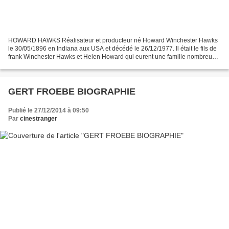
HOWARD HAWKS Réalisateur et producteur né Howard Winchester Hawks
le 30/05/1896 en Indiana aux USA et décédé le 26/12/1977. Il était le fils de
frank Winchester Hawks et Helen Howard qui eurent une famille nombreuse.
Son grand-père avait fait fortune...
GERT FROEBE BIOGRAPHIE
Publié le 27/12/2014 à 09:50
Par
cinestranger