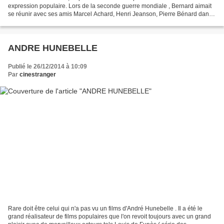
expression populaire. Lors de la seconde guerre mondiale , Bernard aimait
se réunir avec ses amis Marcel Achard, Henri Jeanson, Pierre Bénard dans
un " café " à Paris ,afin de...
ANDRE HUNEBELLE
Publié le 26/12/2014 à 10:09
Par
cinestranger
Rare doit être celui qui n'a pas vu un films d'André Hunebelle . Il a été le
grand réalisateur de films populaires que l'on revoit toujours avec un grand