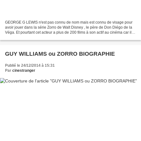
GEORGE G LEWIS n'est pas connu de nom mais est connu de visage pour
avoir jouer dans la série Zorro de Walt Disney , le père de Don Diégo de la
Véga. Et pourtant cet acteur a plus de 200 films à son actif au cinéma car il a
joué souvent des petits rôles...
GUY WILLIAMS ou ZORRO BIOGRAPHIE
Publié le 24/12/2014 à 15:31
Par
cinestranger