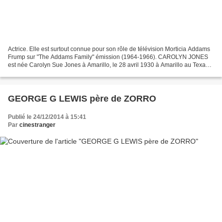
Actrice. Elle est surtout connue pour son rôle de télévision Morticia Addams
Frump sur "The Addams Family" émission (1964-1966). CAROLYN JONES
est née Carolyn Sue Jones à Amarillo, le 28 avril 1930 à Amarillo au Texas
et est décédée le 3 Août 1983, .Son...
GEORGE G LEWIS père de ZORRO
Publié le 24/12/2014 à 15:41
Par
cinestranger