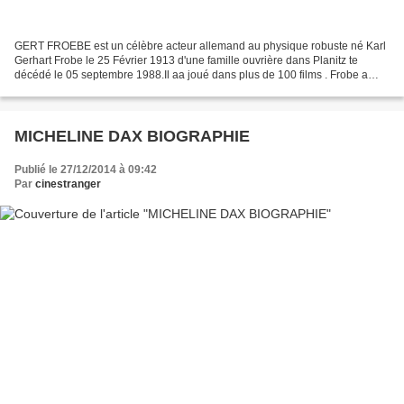
GERT FROEBE est un célèbre acteur allemand au physique robuste né Karl
Gerhart Frobe le 25 Février 1913 d'une famille ouvrière dans Planitz te
décédé le 05 septembre 1988.Il aa joué dans plus de 100 films . Frobe a
grandi dans sa ville natale Planitz...
MICHELINE DAX BIOGRAPHIE
Publié le 27/12/2014 à 09:42
Par
cinestranger