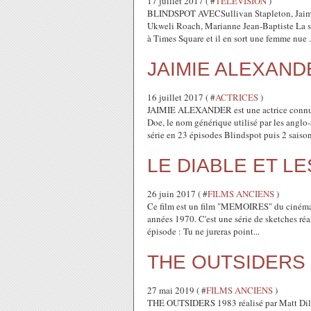
17 juillet 2017 ( #
TELEVISION
)
BLINDSPOT AVECSullivan Stapleton, Jaimi
Ukweli Roach, Marianne Jean-Baptiste La sé
à Times Square et il en sort une femme nue . 
JAIMIE ALEXANDE
16 juillet 2017 ( #
ACTRICES
)
JAIMIE ALEXANDER est une actrice connue 
Doe, le nom générique utilisé par les anglo
série en 23 épisodes Blindspot puis 2 saison
LE DIABLE ET 
26 juin 2017 ( #
FILMS ANCIENS
)
Ce film est un film "MEMOIRES" du cinéma f
années 1970. C'est une série de sketches réal
épisode : Tu ne jureras point...
THE OUTSIDERS
27 mai 2019 ( #
FILMS ANCIENS
)
THE OUTSIDERS 1983 réalisé par Matt Di