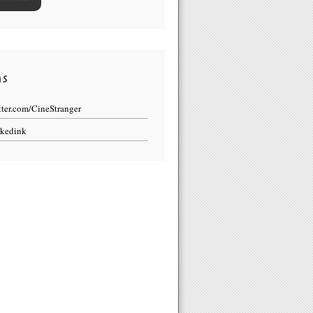
ns
tter.com/CineStranger
kedink