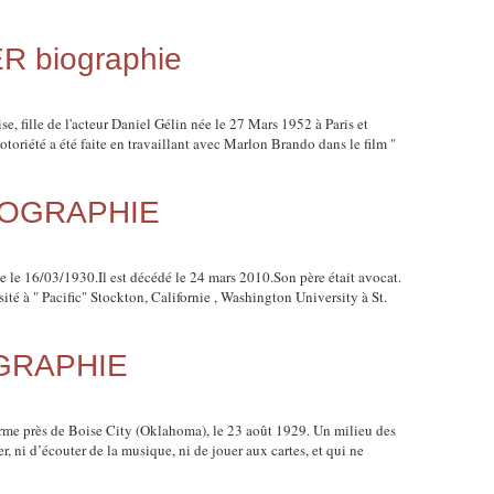
 biographie
fille de l'acteur Daniel Gélin née le 27 Mars 1952 à Paris et
otoriété a été faite en travaillant avec Marlon Brando dans le film "
IOGRAPHIE
e le 16/03/1930.Il est décédé le 24 mars 2010.Son père était avocat.
té à " Pacific" Stockton, Californie , Washington University à St.
GRAPHIE
erme près de Boise City (Oklahoma), le 23 août 1929. Un milieu des
ser, ni d’écouter de la musique, ni de jouer aux cartes, et qui ne