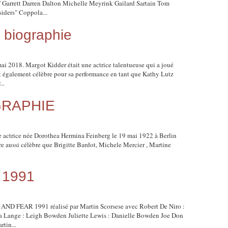
 Garrett Darren Dalton Michelle Meyrink Gailard Sartain Tom
iders" Coppola...
iographie
2018. Margot Kidder était une actrice talentueuse qui a joué
st également célèbre pour sa performance en tant que Kathy Lutz
..
GRAPHIE
 actrice née Dorothea Hermina Feinberg le 19 mai 1922 à Berlin
re aussi célèbre que Brigitte Bardot, Michele Mercier , Martine
 1991
 AND FEAR 1991 réalisé par Martin Scorsese avec Robert De Niro :
 Lange : Leigh Bowden Juliette Lewis : Danielle Bowden Joe Don
tin...