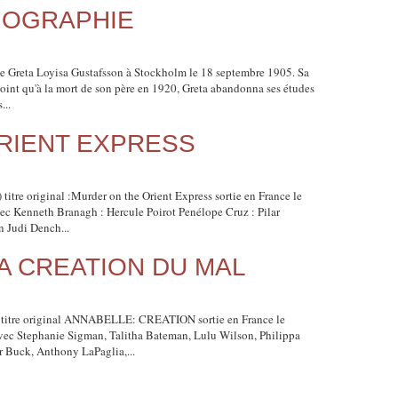
IOGRAPHIE
 Greta Loyisa Gustafsson à Stockholm le 18 septembre 1905. Sa
point qu'à la mort de son père en 1920, Greta abandonna ses études
...
ORIENT EXPRESS
e original :Murder on the Orient Express sortie en France le
ec Kenneth Branagh : Hercule Poirot Penélope Cruz : Pilar
 Judi Dench...
LA CREATION DU MAL
re original ANNABELLE: CREATION sortie en France le
avec Stephanie Sigman, Talitha Bateman, Lulu Wilson, Philippa
r Buck, Anthony LaPaglia,...