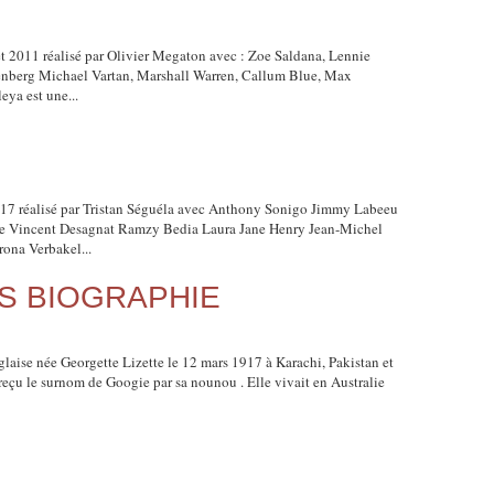
 2011 réalisé par Olivier Megaton avec : Zoe Saldana, Lennie
tenberg Michael Vartan, Marshall Warren, Callum Blue, Max
ya est une...
7 réalisé par Tristan Séguéla avec Anthony Sonigo Jimmy Labeeu
e Vincent Desagnat Ramzy Bedia Laura Jane Henry Jean-Michel
ona Verbakel...
S BIOGRAPHIE
se née Georgette Lizette le 12 mars 1917 à Karachi, Pakistan et
 reçu le surnom de Googie par sa nounou . Elle vivait en Australie