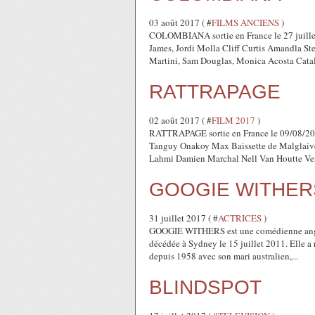
03 août 2017 ( #
FILMS ANCIENS
)
COLOMBIANA sortie en France le 27 juillet
James, Jordi Molla Cliff Curtis Amandla S
Martini, Sam Douglas, Monica Acosta Catale
RATTRAPAGE
02 août 2017 ( #
FILM 2017
)
RATTRAPAGE sortie en France le 09/08/201
Tanguy Onakoy Max Baissette de Malglaiv
Lahmi Damien Marchal Nell Van Houtte Ver
GOOGIE WITHER
31 juillet 2017 ( #
ACTRICES
)
GOOGIE WITHERS est une comédienne anglai
décédée à Sydney le 15 juillet 2011. Elle a
depuis 1958 avec son mari australien,...
BLINDSPOT