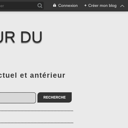
Connexion
+
Créer mon blog
UR DU
el et antérieur