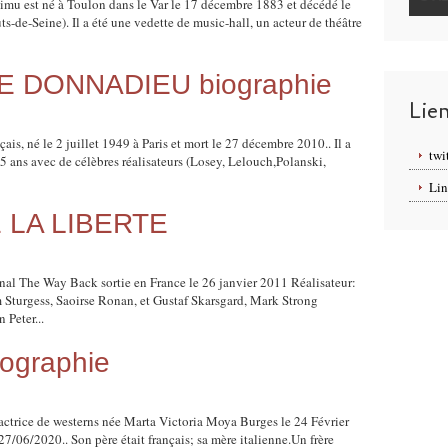
mu est né à Toulon dans le Var le 17 décembre 1883 et décédé le
-de-Seine). Il a été une vedette de music-hall, un acteur de théâtre
 DONNADIEU biographie
Lie
is, né le 2 juillet 1949 à Paris et mort le 27 décembre 2010.. Il a
twi
5 ans avec de célèbres réalisateurs (Losey, Lelouch,Polanski,
Lin
 LA LIBERTE
 The Way Back sortie en France le 26 janvier 2011 Réalisateur:
im Sturgess, Saoirse Ronan, et Gustaf Skarsgard, Mark Strong
Peter...
ographie
ctrice de westerns née Marta Victoria Moya Burges le 24 Février
7/06/2020.. Son père était français; sa mère italienne.Un frère