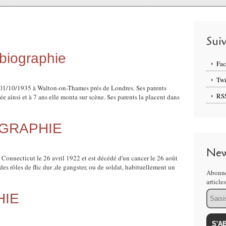
Sui
iographie
Fa
Twi
1/10/1935 à Walton-on-Thames prés de Londres. Ses parents
RS
vée ainsi et à 7 ans elle monta sur scène. Ses parents la placent dans
OGRAPHIE
New
 Connecticut le 26 avril 1922 et est décédé d'un cancer le 26 août
des rôles de flic dur ,de gangster, ou de soldat, habituellement un
Abonne
article
Email
HIE