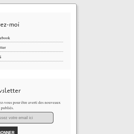
vez-moi
cebook
tter
S
sletter
z-vous pour être averti des nouveaux
s publiés.