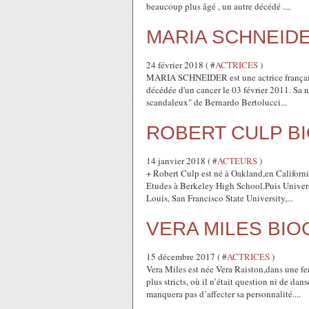
beaucoup plus âgé , un autre décédé ....
MARIA SCHNEIDER
24 février 2018 ( #
ACTRICES
)
MARIA SCHNEIDER est une actrice française, 
décédée d'un cancer le 03 février 2011. Sa n
scandaleux" de Bernardo Bertolucci...
ROBERT CULP B
14 janvier 2018 ( #
ACTEURS
)
+ Robert Culp est né à Oakland,en Californi
Etudes à Berkeley High School.Puis Universi
Louis, San Francisco State University,...
VERA MILES BIO
15 décembre 2017 ( #
ACTRICES
)
Vera Miles est née Vera Raiston,dans une f
plus stricts, où il n’était question ni de dan
manquera pas d’affecter sa personnalité....