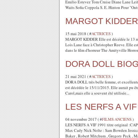
Emilio Estevez Tom Cruise Diane Lane Leif
Waits Sofia Coppola S. E. Hinton Pour "Outs
MARGOT KIDDER b
15 mai 2018 ( #
ACTRICES
)
MARGOT KIDDER Elle est décédée le 13 mai 
Lois Lane face à Christopher Reeve. Elle e
dans le film d'horreur The Amityville Horror.
DORA DOLL BIO
21 mai 2021 ( #
ACTRICES
)
DORA DOLL très belle femme, et excellente
est décédée le 15/11/2015. Elle aurait pu êt
Carol,mais elle a souvent été utilisée...
LES NERFS A VIF
04 novembre 2017 ( #
FILMS ANCIENS
)
LES NERFS A VIF 1991 titre original :CAP
Max Cady Nick Nolte : Sam Bowden Jessica
Baker , Robert Mitchum , Gregory Peck , Mar