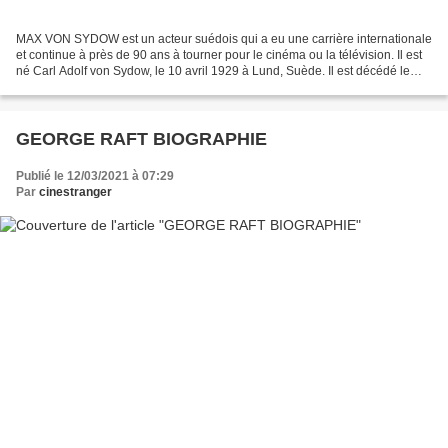
MAX VON SYDOW est un acteur suédois qui a eu une carrière internationale
et continue à près de 90 ans à tourner pour le cinéma ou la télévision. Il est
né Carl Adolf von Sydow, le 10 avril 1929 à Lund, Suède. Il est décédé le
08/03/2020. IL était le seul...
GEORGE RAFT BIOGRAPHIE
Publié le 12/03/2021 à 07:29
Par
cinestranger