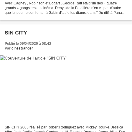
Avec Cagney , Robinson et Bogart , George Raft était l'un des « quatre
grands » gangsters du cinéma. Denys de la Patellière n'en vit pas d'autre
que lui pour le confronter à Gabin /Paulo les diams, dans " Du rififi à Paname
". Sobre, solennel, regard...
SIN CITY
Publié le 09/04/2020 à 08:42
Par
cinestranger
SIN CITY 2005 réalisé par Robert Rodriguez avec Mickey Rourke, Jessica
Alba, Josh Brolin, Joseph Gordon-Levitt, Rosario Dawson, Bruce Willis, Eva