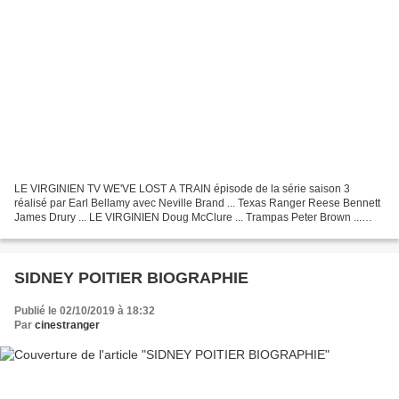
LE VIRGINIEN TV WE'VE LOST A TRAIN épisode de la série saison 3
réalisé par Earl Bellamy avec Neville Brand ... Texas Ranger Reese Bennett
James Drury ... LE VIRGINIEN Doug McClure ... Trampas Peter Brown ...
Texas Ranger Chad Cooper William Smith ......
SIDNEY POITIER BIOGRAPHIE
Publié le 02/10/2019 à 18:32
Par
cinestranger