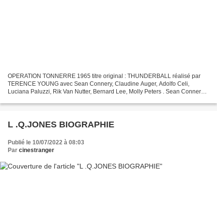
OPERATION TONNERRE 1965 titre original : THUNDERBALL réalisé par
TERENCE YOUNG avec Sean Connery, Claudine Auger, Adolfo Celi,
Luciana Paluzzi, Rik Van Nutter, Bernard Lee, Molly Peters . Sean Connery
joue l'indestructible James Bond pour la quatrième...
L .Q.JONES BIOGRAPHIE
Publié le 10/07/2022 à 08:03
Par
cinestranger