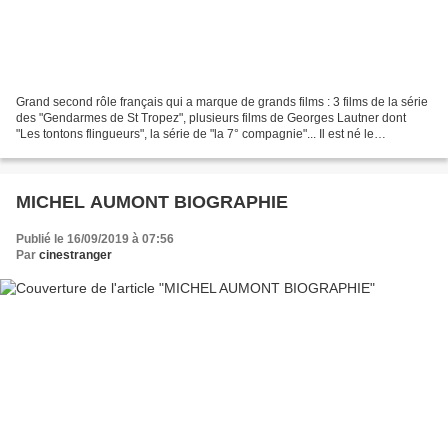
Grand second rôle français qui a marque de grands films : 3 films de la série
des "Gendarmes de St Tropez", plusieurs films de Georges Lautner dont
"Les tontons flingueurs", la série de "la 7° compagnie"... Il est né le
03/10/1919 à Valenciennes .Il entrera...
MICHEL AUMONT BIOGRAPHIE
Publié le 16/09/2019 à 07:56
Par
cinestranger