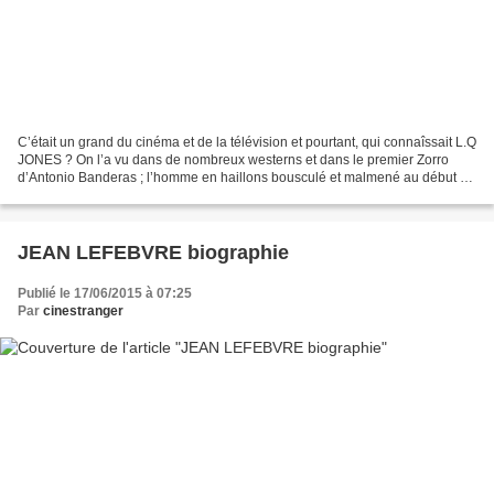
C’était un grand du cinéma et de la télévision et pourtant, qui connaîssait L.Q
JONES ? On l’a vu dans de nombreux westerns et dans le premier Zorro
d’Antonio Banderas ; l’homme en haillons bousculé et malmené au début du
film. Il aura souvent été malmené...
JEAN LEFEBVRE biographie
Publié le 17/06/2015 à 07:25
Par
cinestranger