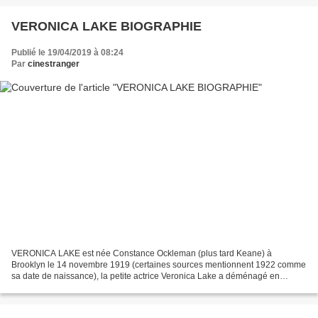
VERONICA LAKE BIOGRAPHIE
Publié le 19/04/2019 à 08:24
Par
cinestranger
VERONICA LAKE est née Constance Ockleman (plus tard Keane) à
Brooklyn le 14 novembre 1919 (certaines sources mentionnent 1922 comme
sa date de naissance), la petite actrice Veronica Lake a déménagé en
Californie avec sa mère et son beau-père alors qu’elle...