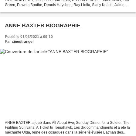
Green, Powers Boothe, Dennis Haysbert, Ray Liotta, Stacy Keach, Jaime
King, Christopher Lloyd, Jamie Chung,...
ANNE BAXTER BIOGRAPHIE
Publié le 01/03/2021 à 09:10
Par
cinestranger
ANNE BAXTER a joué dans All About Eve, Sunday Dinner for a Soldier, The
Fighting Sullivans, A Ticket to Tomahawk, Les dix commandments et a été la
méchante Olga, reine des cosaques dans la série télévisée Batman des