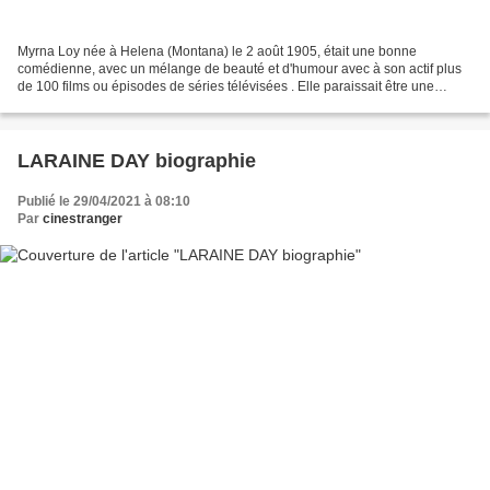
Myrna Loy née à Helena (Montana) le 2 août 1905, était une bonne
comédienne, avec un mélange de beauté et d'humour avec à son actif plus
de 100 films ou épisodes de séries télévisées . Elle paraissait être une
actrice insouciante et pleine d'esprit, une...
LARAINE DAY biographie
Publié le 29/04/2021 à 08:10
Par
cinestranger