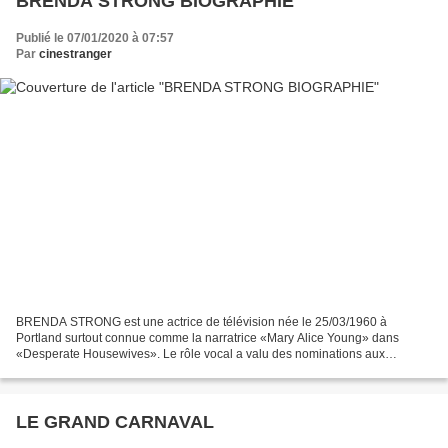
BRENDA STRONG BIOGRAPHIE
Publié le 07/01/2020 à 07:57
Par
cinestranger
BRENDA STRONG est une actrice de télévision née le 25/03/1960 à
Portland surtout connue comme la narratrice «Mary Alice Young» dans
«Desperate Housewives». Le rôle vocal a valu des nominations aux
«Emmy» et aux «Screen Actors Guild Awards» . Elle a une...
LE GRAND CARNAVAL