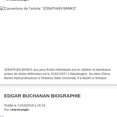
JONATHAN BANKS aux yeux froids intimidants est un célèbre et talentueux
acteur de séries télévisées né le 31/01/1947 à Washington. Sa mère Elena
Banks était professeure à l'Indiana State University. Il a étudié à l'Indiana
University Bloomington avant...
EDGAR BUCHANAN BIOGRAPHIE
Publié le 13/10/2019 à 18:16
Par
cinestranger