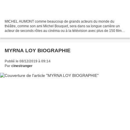
MICHEL AUMONT comme beaucoup de grands acteurs du monde du
théâtre, comme son ami Michel Bouquet, sera dans sa longue carrière un
acteur de seconds rôles au cinéma ou à la télévision avec plus de 150 films
et séries; car il était un grand homme du théâtre...
MYRNA LOY BIOGRAPHIE
Publié le 08/12/2019 à 09:14
Par
cinestranger