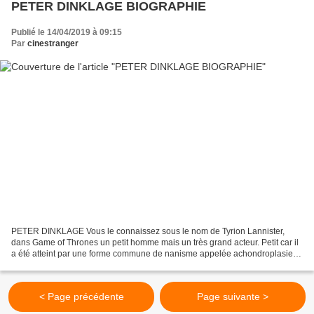
PETER DINKLAGE BIOGRAPHIE
Publié le 14/04/2019 à 09:15
Par
cinestranger
PETER DINKLAGE Vous le connaissez sous le nom de Tyrion Lannister,
dans Game of Thrones un petit homme mais un très grand acteur. Petit car il
a été atteint par une forme commune de nanisme appelée achondroplasie. Il
est né le 11 juin 1969 à Morristown,...
< Page précédente
Page suivante >