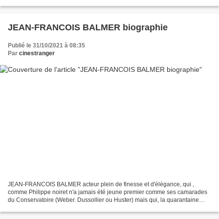
années 1960 ANNE BAXTER est née le...
JEAN-FRANCOIS BALMER biographie
Publié le 31/10/2021 à 08:35
Par
cinestranger
JEAN-FRANCOIS BALMER acteur plein de finesse et d'élégance, qui ,
comme Philippe noiret n'a jamais été jeune premier comme ses camarades
du Conservatoire (Weber. Dussollier ou Huster) mais qui, la quarantaine
arrivant a su trouver de nombreux rôles que...