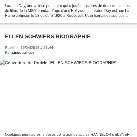
Laraine Day, une actrice populaire qui a joué dans près de deux douzaines
de films de la MGM pendant l'âge d'or d'Hollywood. Laraine Day est née La
Raine Johnson le 13 octobre 1920 à Roosevelt, Utah (certaines sources
citent 1917 comme année de naissance)....
ELLEN SCHWIERS BIOGRAPHIE
Publié le 29/04/2019 à 21:44
Par
cinestranger
Quelques jours après le décès de la grande actrice HANNELORE ELSNER