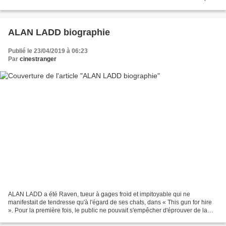
connues et les plus populaires...
ALAN LADD biographie
Publié le 23/04/2019 à 06:23
Par
cinestranger
ALAN LADD a été Raven, tueur à gages froid et impitoyable qui ne
manifestait de tendresse qu'à l'égard de ses chats, dans « This gun for hire
». Pour la première fois, le public ne pouvait s'empêcher d'éprouver de la
sympathie pour un assassin, et les...