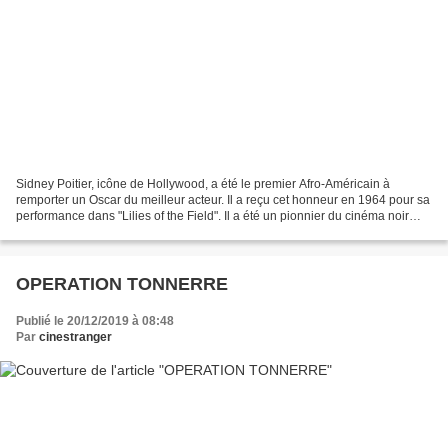
Sidney Poitier, icône de Hollywood, a été le premier Afro-Américain à
remporter un Oscar du meilleur acteur. Il a reçu cet honneur en 1964 pour sa
performance dans "Lilies of the Field". Il a été un pionnier du cinéma noir
américain à une époque où les...
OPERATION TONNERRE
Publié le 20/12/2019 à 08:48
Par
cinestranger