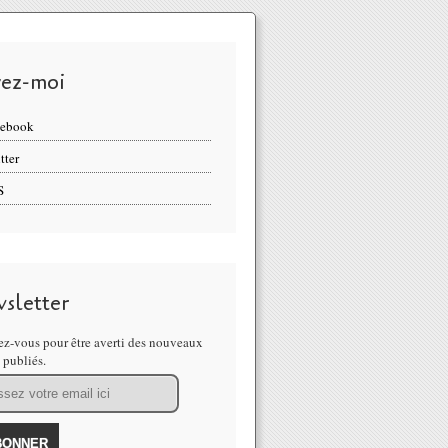
vez-moi
cebook
tter
S
sletter
z-vous pour être averti des nouveaux
s publiés.