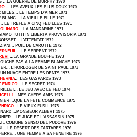
 ...LA GUERRE DE MURPHY 1970
RO
....LES AVEUX LES PLUS DOUX 1970
MILES... LE TEMPS D'AIMER 1971
 BLANC... LA VIEILLE FILLE 1971
. LE TREFLE A CINQ FEUILLES 1971
OLINARO
... LA MANDARINE 1971
SIAMO TUTTI IN LIBERTA PROVVISORIA 1971
OISSET... L'ATTENTAT 1972
IANI... POIL DE CAROTTE 1972
ERNEUIL
... LE SERPENT 1972
RERI
...LA GRANDE BOUFFE 1973
TOUCHE PAS A LA FEMME BLANCHE 1973
R... L'HORLOGER DE SAINT PAUL 1973
 UN NUAGE ENTRE LES DENTS 1973
CHERNIA
... LES GASPARDS 1973
 ENRICO
... LE SECRET 1974
RILLET
... LE JEU AVEC LE FEU 1974
ICELLI
...MES CHERS AMIS 1975
IER ...QUE LA FETE COMMENCE 1975
ENRICO
...LE VIEUX FUSIL 1975
NARD ...MONSIEUR ALBERT 1975
IER ...LE JUGE ET L'ASSASSIN 1975
..IL COMUNE SENSO DEL PUDORE 1976
I... LE DESERT DES TARTARES 1976
ERRE... UNE FEMME A SA FENETRE 1976