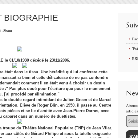
T BIOGRAPHIE
Sui
09:06am
Fa
Twi
RS
E le 01/10/1930 décédé le 23/11/2006.
était dans le tissu. Une hérédité qui lui conférera cette
naissait si bien et cette délicatesse de ne pas confondre
 demandait comment il en était venu à choisir un destin
ade :" Pas plus doué pour l'écriture que pour le maniement
New
, j'ai procédé par élimination."
us le double regard intimidant de Julien Green et de Marcel
Abonne
entation. Elève de Roger Blin, en 1950, il passe au Centre
article
ois pièces et se lie d'amitié avec Jean-Pierre Darras, avec
au cabaret dans un numéro de duettistes.
Email
 la troupe du Théâtre National Populaire (TNP) de Jean Vilar.
tier aux côtés de Gérard Philipe et sous la tutelle exigeante