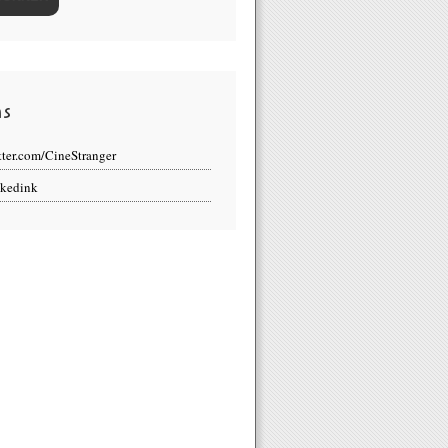
ns
tter.com/CineStranger
kedink