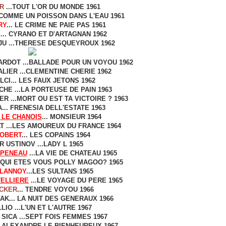
IR
...TOUT L'OR DU MONDE 1961
 COMME UN POISSON DANS L'EAU 1961
RY
... LE CRIME NE PAIE PAS 1961
E
... CYRANO ET D'ARTAGNAN 1962
U ...THERESE DESQUEYROUX 1962
RDOT ...BALLADE POUR UN VOYOU 1962
LIER ...CLEMENTINE CHERIE 1962
LCI... LES FAUX JETONS 1962
HE ...LA PORTEUSE DE PAIN 1963
 ...MORT OU EST TA VICTOIRE ? 1963
... FRENESIA DELL'ESTATE 1963
 LE CHANOIS
... MONSIEUR 1964
T ...LES AMOUREUX DU FRANCE 1964
ROBERT
... LES COPAINS 1964
 USTINOV ...LADY L 1965
PPENEAU
...LA VIE DE CHATEAU 1965
..QUI ETES VOUS POLLY MAGOO? 1965
ELANNOY
...LES SULTANS 1965
TELLIERE
...LE VOYAGE DU PERE 1965
ECKER
... TENDRE VOYOU 1966
AK... LA NUIT DES GENERAUX 1966
LIO ...L'UN ET L'AUTRE 1967
 SICA ...SEPT FOIS FEMMES 1967
.. ALEXANDRE LE BIENHEUREUX 1967