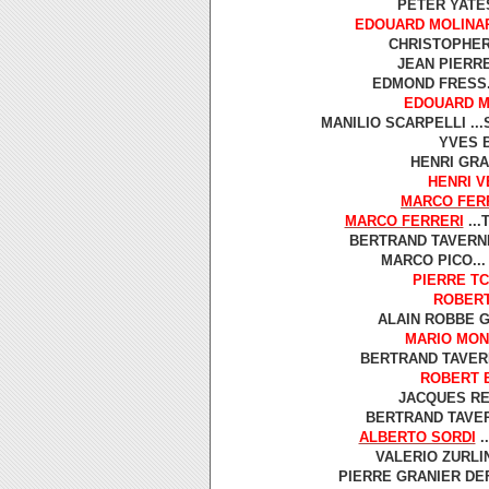
PETER YATES
EDOUARD MOLINA
CHRISTOPHER 
JEAN PIERRE
EDMOND FRESS..
EDOUARD M
MANILIO SCARPELLI ...
YVES B
HENRI GRAZ
HENRI V
MARCO FER
MARCO FERRERI
...
BERTRAND TAVERNIE
MARCO PICO...
PIERRE T
ROBERT
ALAIN ROBBE G
MARIO MON
BERTRAND TAVERN
ROBERT 
JACQUES RE
BERTRAND TAVERN
ALBERTO SORDI
.
VALERIO ZURLIN
PIERRE GRANIER DEF