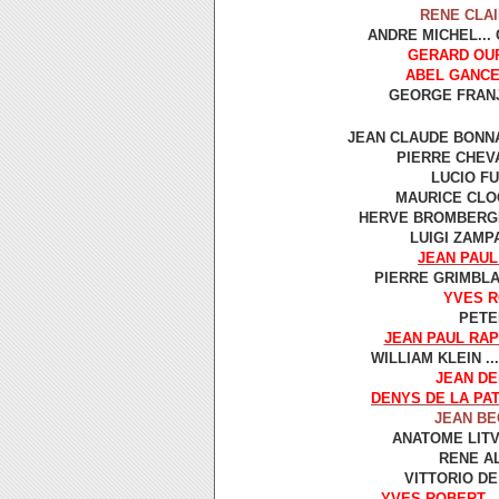
RENE CLA
ANDRE MICHEL...
GERARD OU
ABEL GANC
GEORGE FRANJ
JEAN CLAUDE BONNA
PIERRE CHEVA
LUCIO FU
MAURICE CLOC
HERVE BROMBERGER
LUIGI ZAMPA
JEAN PAUL
PIERRE GRIMBLA
YVES 
PETER
JEAN PAUL RA
WILLIAM KLEIN .
JEAN D
DENYS DE LA PA
JEAN B
ANATOME LITV
RENE AL
VITTORIO DE
YVES ROBERT
.