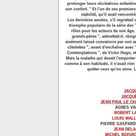
prolonger leurs récréations enfantine
son confort. " Et l'un de ses premie
stabilité, qu'il avait rencont
Les dernières années, s'il regrettai
triomphe populaire de la série des 
rôles pour les acteurs de son âge.
grands-pères ", admettait-il, résig
aisément laissé convaincre par son a
côtelettes ", avant d'enchaîner avec
Contemplations ", de Victor Hugo, et 
Mais la maladie qui devait l'emporter 
comme à son habitude, il n'avait rien l
quitter ceux qu'on aime. L'
JACQ
JACQU
JEAN PAUL LE CH
AGNES VAR
ROBERT L
LOUIS MAL
PIERRE GASPARD 
JEAN DEL
MICHEL BOISR