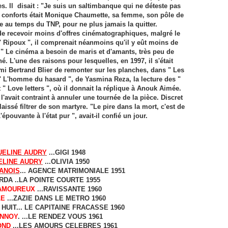
s. Il disait : "Je suis un saltimbanque qui ne déteste pas
rs conforts était Monique Chaumette, sa femme, son pôle de
rée au temps du TNP, pour ne plus jamais la quitter.
t de recevoir moins d'offres cinématographiques, malgré le
" Ripoux ", il comprenait néanmoins qu'il y eût moins de
 " Le cinéma a besoin de maris et d'amants, très peu de
né. L'une des raisons pour lesquelles, en 1997, il s'était
mi Bertrand Blier de remonter sur les planches, dans " Les
 " L'homme du hasard ", de Yasmina Reza, la lecture des "
" Love letters ", où il donnait la réplique à Anouk Aimée.
l'avait contraint à annuler une tournée de la pièce. Discret
aissé filtrer de son martyre. "Le pire dans la mort, c'est de
épouvante à l'état pur ", avait-il confié un jour.
UELINE AUDRY
...GIGI 1948
ELINE AUDRY
...OLIVIA 1950
ANOIS
... AGENCE MATRIMONIALE 1951
DA ..LA POINTE COURTE 1955
AMOUREUX
...RAVISSANTE 1960
LE
...ZAZIE DANS LE METRO 1960
HUIT... LE CAPITAINE FRACASSE 1960
ANNOY
.
...LE RENDEZ VOUS 1961
OND
...LES AMOURS CELEBRES 1961