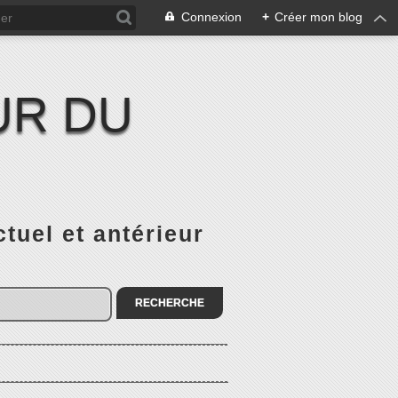
Connexion
+
Créer mon blog
UR DU
el et antérieur