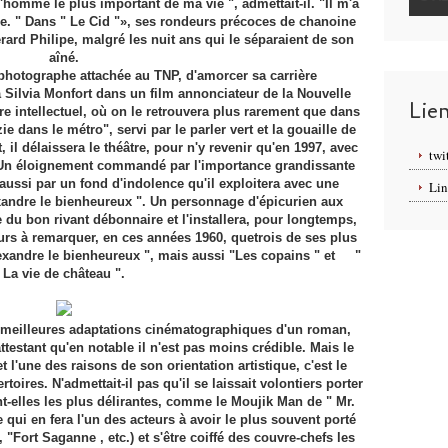
l'homme le plus important de ma vie ", admettait-il. "Il m'a
le. " Dans " Le Cid "», ses rondeurs précoces de chanoine
rard Philipe, malgré les nuit ans qui le séparaient de son
aîné.
 photographe attachée au TNP, d'amorcer sa carrière
 Silvia Monfort dans un film annonciateur de la Nouvelle
Lie
re intellectuel, où on le retrouvera plus rarement que dans
e dans le métro", servi par le parler vert et la gouaille de
 délaissera le théâtre, pour n'y revenir qu'en 1997, avec
twi
r. Un éloignement commandé par l'importance grandissante
aussi par un fond d'indolence qu'il exploitera avec une
Lin
andre le bienheureux ". Un personnage d'épicurien aux
du bon rivant débonnaire et l'installera, pour longtemps,
lleurs à remarquer, en ces années 1960, quetrois de ses plus
exandre le bienheureux ", mais aussi "Les copains " et "
La vie de château ".
 meilleures adaptations cinématographiques d'un roman,
attestant qu'en notable il n'est pas moins crédible. Mais le
t l'une des raisons de son orientation artistique, c'est le
oires. N'admettait-il pas qu'il se laissait volontiers porter
sent-elles les plus délirantes, comme le Moujik Man de " Mr.
qui en fera l'un des acteurs à avoir le plus souvent porté
 "Fort Saganne , etc.) et s'être coiffé des couvre-chefs les