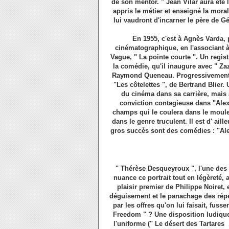
de son mentor. " Jean Vilar aura été 
appris le métier et enseigné la mora
lui vaudront d'incarner le père de Gé
En 1955, c'est à Agnès Varda,
cinématographique, en l'associant à
Vague, " La pointe courte ". Un regist
la comédie, qu'il inaugure avec " Zazi
Raymond Queneau. Progressivement, il
"Les côtelettes ", de Bertrand Blie
du cinéma dans sa carrière, mais 
conviction contagieuse dans "Alex
champs qui le coulera dans le moule 
dans le genre truculent. Il est d' ai
gros succès sont des comédies : "Al
" Thérèse Desqueyroux ", l'une des
nuance ce portrait tout en légèreté, 
plaisir premier de Philippe Noiret, e
déguisement et le panachage des répert
par les offres qu'on lui faisait, fus
Freedom " ? Une disposition ludique 
l'uniforme (" Le désert des Tartares ,