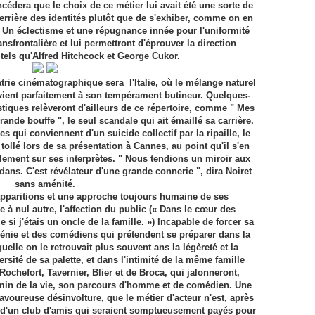
cédera que le choix de ce métier lui avait été une sorte de
errière des identités plutôt que de s'exhiber, comme on en
 Un éclectisme et une répugnance innée pour l'uniformité
nsfrontalière et lui permettront d'éprouver la direction
 tels qu'Alfred Hitchcock et George Cukor.
rie cinématographique sera l'Italie, où le mélange naturel
ient parfaitement à son tempérament butineur. Quelques-
stiques relèveront d'ailleurs de ce répertoire, comme " Mes
grande bouffe ", le seul scandale qui ait émaillé sa carrière.
s qui conviennent d'un suicide collectif par la ripaille, le
ollé lors de sa présentation à Cannes, au point qu'il s'en
alement sur ses interprètes. " Nous tendions un miroir aux
edans. C'est révélateur d'une grande connerie ", dira Noiret
sans aménité.
apparitions et une approche toujours humaine de ses
à nul autre, l'affection du public (« Dans le cœur des
si j'étais un oncle de la famille. ») Incapable de forcer sa
 génie et des comédiens qui prétendent se préparer dans la
uelle on le retrouvait plus souvent ans la légèreté et la
ersité de sa palette, et dans l'intimité de la même famille
Rochefort, Tavernier, Blier et de Broca, qui jalonneront,
min de la vie, son parcours d'homme et de comédien. Une
avoureuse désinvolture, que le métier d'acteur n'est, après
ue d'un club d'amis qui seraient somptueusement payés pour