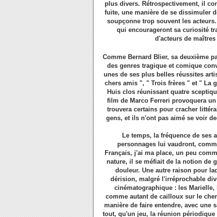
plus divers. Rétrospectivement, il con
fuite, une manière de se dissimuler d
soupçonne trop souvent les acteurs.
qui encourageront sa curiosité tra
d'acteurs de maîtres
Comme Bernard Blier, sa deuxième pat
des genres tragique et comique conv
unes de ses plus belles réussites arti
chers amis ", " Trois frères " et " La 
Huis clos réunissant quatre sceptique
film de Marco Ferreri provoquera un t
trouvera certains pour cracher littér
gens, et ils n'ont pas aimé se voir d
Le temps, la fréquence de ses 
personnages lui vaudront, comme 
Français, j'ai ma place, un peu comme 
nature, il se méfiait de la notion de
douleur. Une autre raison pour laq
dérision, malgré l'irréprochable div
cinématographique : les Marielle, 
comme autant de cailloux sur le che
manière de faire entendre, avec une s
tout, qu'un jeu, la réunion périodiq