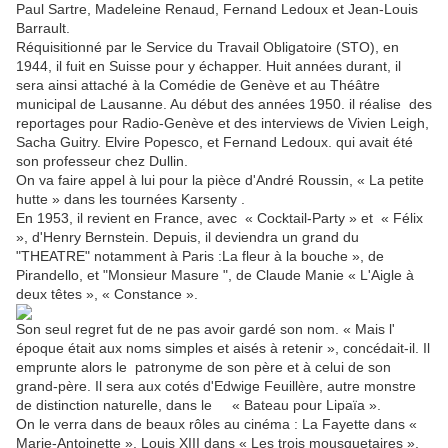
Paul Sartre, Madeleine Renaud, Fernand Ledoux et Jean-Louis
Barrault.
Réquisitionné par le Service du Travail Obligatoire (STO), en
1944, il fuit en Suisse pour y échapper. Huit années durant, il
sera ainsi attaché à la Comédie de Genève et au Théâtre
municipal de Lausanne. Au début des années 1950. il réalise des
reportages pour Radio-Genève et des interviews de Vivien Leigh,
Sacha Guitry. Elvire Popesco, et Fernand Ledoux. qui avait été
son professeur chez Dullin.
On va faire appel à lui pour
la pièce d'André Roussin, « La petite
hutte »
dans les tournées Karsenty .
En 1953, il revient en France, avec « Cocktail-Party » et « Félix
», d'Henry Bernstein. Depuis, il deviendra un grand du
"THEATRE" notamment à Paris :La fleur à la bouche », de
Pirandello, et "Monsieur Masure ", de Claude Manie « L'Aigle à
deux têtes », « Constance ».
Son seul regret fut de ne pas avoir gardé son nom. « Mais l'
époque était aux noms simples et aisés à retenir », concédait-il. Il
emprunte alors le patronyme de son père et à celui de son
grand-père. Il sera
aux cotés d'Edwige Feuillère, autre monstre
de distinction naturelle, dans le « Bateau pour Lipaïa ».
On le verra dans de beaux rôles au cinéma : La Fayette dans «
Marie-Antoinette », Louis XIII dans « Les trois mousquetaires »,