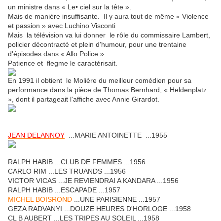
un ministre dans « Le• ciel sur la tête ».
Mais de manière insuffisante. Il y aura tout de même
« Violence
et passion » avec Luchino Visconti
Mais la télévision va lui donner le rôle du commissaire Lambert,
policier décontracté et plein d'humour, pour une trentaine
d'épisodes dans « Allo Police ».
Patience et flegme le caractérisait.
En 1991 il obtient le Molière du meilleur comédien pour sa
performance dans la pièce de Thomas Bernhard, « Heldenplatz
», dont il partageait l'affiche avec Annie Girardot.
JEAN DELANNOY
...MARIE ANTOINETTE ...1955
RALPH HABIB ...CLUB DE FEMMES ...1956
CARLO RIM ...LES TRUANDS ...1956
VICTOR VICAS ...JE REVIENDRAI A KANDARA ...1956
RALPH HABIB ...ESCAPADE ...1957
MICHEL BOISROND
...UNE PARISIENNE ...1957
GEZA RADVANYI ...DOUZE HEURES D'HORLOGE ...1958
CL B AUBERT ...LES TRIPES AU SOLEIL ...1958