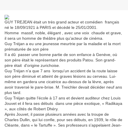
GUY TREJEAN était un très grand acteur et comédien français
né le 18/09/1921 à PARIS et décédé le 25/01/2001.
Homme massif, noble, élégant , avec une voix chaude et grave,
il sera un homme de théâtre plus qu'acteur de cinéma.
Guy Tréjan a eu une jeunesse meurtrie par la maladie et la mort
prématurée de son père
Il a dû passer une bonne partie de son enfance à Genève, où
son père était le représentant des produits Patou. Son grand-
père était d'origine zurichoise.
Guy Tréjan n'a que 7 ans lorsqu'un accident de la route laisse
son père diminué et atteint de graves lésions au cerveau. Lui-
même en gardera une cicatrice au-dessus de la lèvre, après
avoir traversé le pare-brise. M. Treichler devait décéder neuf ans
plus tard.
Guy Tréjan quitte l'école à 17 ans et devient auditeur chez Louis
Jouvet et il fera ses débuts dans une pièce exotique, « Radikaya
», aux côtés de Robert Dhéry.
Après Jouvet, il passe plusieurs années avec la troupe de
Charles Dullin, qui lui confie, pour ses débuts, en 1939, le rôle de
Cléante, dans « le Tartuffe ». Ses professeurs s'appelaient Jean-