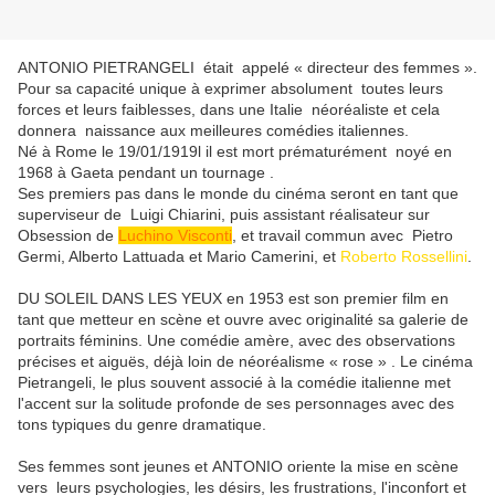
ANTONIO PIETRANGELI était appelé « directeur des femmes ».
Pour sa capacité unique à exprimer absolument toutes leurs
forces et leurs faiblesses, dans une Italie néoréaliste et cela
donnera naissance aux meilleures comédies italiennes.
Né à Rome le 19/01/1919l il est mort prématurément noyé en
1968 à Gaeta pendant un tournage .
Ses premiers pas dans le monde du cinéma seront en tant que
superviseur de Luigi Chiarini, puis assistant réalisateur sur
Obsession de
Luchino Visconti
, et travail commun avec Pietro
Germi, Alberto Lattuada et Mario Camerini, et
Roberto Rossellini
.
DU SOLEIL DANS LES YEUX en 1953 est son premier film en
tant que metteur en scène et ouvre avec originalité sa galerie de
portraits féminins. Une comédie amère, avec des observations
précises et aiguës, déjà loin de néoréalisme « rose » . Le cinéma
Pietrangeli, le plus souvent associé à la comédie italienne met
l'accent sur la solitude profonde de ses personnages avec des
tons typiques du genre dramatique.
Ses femmes sont jeunes et ANTONIO oriente la mise en scène
vers leurs psychologies, les désirs, les frustrations, l'inconfort et