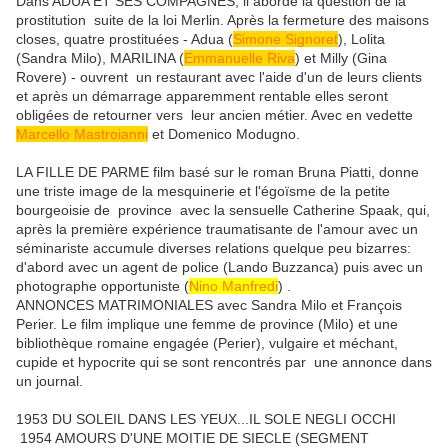
Dans ADUA ET SES COMPAGNES, il aborde la question de la
prostitution suite de la loi Merlin. Après la fermeture des maisons
closes, quatre prostituées - Adua (
Simone Signoret
), Lolita
(Sandra Milo), MARILINA (
Emmanuelle Riva
) et Milly (Gina
Rovere) - ouvrent un restaurant avec l'aide d'un de leurs clients
et après un démarrage apparemment rentable elles seront
obligées de retourner vers leur ancien métier. Avec en vedette
Marcello Mastroianni
et Domenico Modugno.
LA FILLE DE PARME film basé sur le roman Bruna Piatti, donne
une triste image de la mesquinerie et l'égoïsme de la petite
bourgeoisie de province avec la sensuelle Catherine Spaak, qui,
après la première expérience traumatisante de l'amour avec un
séminariste accumule diverses relations quelque peu bizarres:
d'abord avec un agent de police (Lando Buzzanca) puis avec un
photographe opportuniste (
Nino Manfredi
) .
ANNONCES MATRIMONIALES avec Sandra Milo et François
Perier. Le film implique une femme de province (Milo) et une
bibliothèque romaine engagée (Perier), vulgaire et méchant,
cupide et hypocrite qui se sont rencontrés par une annonce dans
un journal.
1953 DU SOLEIL DANS LES YEUX...IL SOLE NEGLI OCCHI
1954 AMOURS D'UNE MOITIE DE SIECLE (SEGMENT