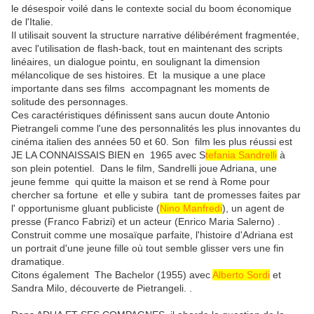
le désespoir voilé dans le contexte social du boom économique
de l'Italie.
Il utilisait souvent la structure narrative délibérément fragmentée,
avec l'utilisation de flash-back, tout en maintenant des scripts
linéaires, un dialogue pointu, en soulignant la dimension
mélancolique de ses histoires. Et la musique a une place
importante dans ses films accompagnant les moments de
solitude des personnages.
Ces caractéristiques définissent sans aucun doute Antonio
Pietrangeli comme l'une des personnalités les plus innovantes du
cinéma italien des années 50 et 60. Son film les plus réussi est
JE LA CONNAISSAIS BIEN en 1965 avec S
tefania Sandrelli
à
son plein potentiel. Dans le film, Sandrelli joue Adriana, une
jeune femme qui quitte la maison et se rend à Rome pour
chercher sa fortune et elle y subira tant de promesses faites par
l' opportunisme gluant publiciste (
Nino Manfredi
), un agent de
presse (Franco Fabrizi) et un acteur (Enrico Maria Salerno) .
Construit comme une mosaïque parfaite, l'histoire d'Adriana est
un portrait d'une jeune fille où tout semble glisser vers une fin
dramatique.
Citons également The Bachelor (1955) avec
Alberto Sordi
et
Sandra Milo, découverte de Pietrangeli. .