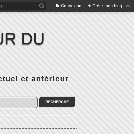
Connexion
+
Créer mon blog
UR DU
el et antérieur