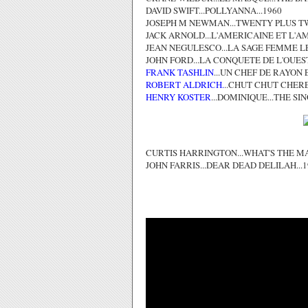
DAVID SWIFT...POLLYANNA...1960
JOSEPH M NEWMAN...TWENTY PLUS TW
JACK ARNOLD...L'AMERICAINE ET L'AM
JEAN NEGULESCO...LA SAGE FEMME LE 
JOHN FORD...LA CONQUETE DE L'OUEST
FRANK TASHLIN
...UN CHEF DE RAYON 
ROBERT ALDRICH.
..CHUT CHUT CHER
HENRY KOSTER
...DOMINIQUE...THE SIN
CURTIS HARRINGTON...WHAT'S THE MA
JOHN FARRIS...DEAR DEAD DELILAH...1