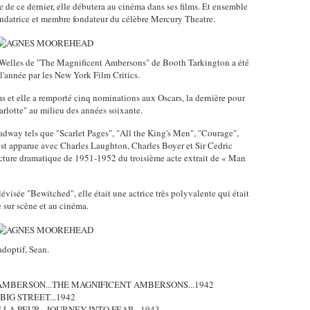
 de ce dernier, elle débutera au cinéma dans ses films. Et ensemble
 fondatrice et membre fondateur du célèbre Mercury Theatre.
 Welles de "The Magnificent Ambersons" de Booth Tarkington a été
l'année par les New York Film Critics.
et elle a remporté cinq nominations aux Oscars, la dernière pour
rlotte" au milieu des années soixante.
oadway tels que "Scarlet Pages", "All the King's Men", "Courage",
est apparue avec Charles Laughton, Charles Boyer et Sir Cedric
cture dramatique de 1951-1952 du troisième acte extrait de « Man
élévisée "Bewitched", elle était une actrice très polyvalente qui était
ue sur scène et au cinéma.
adoptif, Sean.
 AMBERSON...THE MAGNIFICENT AMBERSONS...1942
 BIG STREET...1942
LA PEUR...JOURNEY INTO FEAR...1943