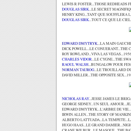
LEWIS R FOSTER...THOSE REDHEADS F
DOUGLAS SIRK
...LE SECRET MAGNIFIQ
HENRY KING...TANT QUE SOUFFLERA L
DOUGLAS SIRK
...TOUT CE QUE LE CIE
EDWARD DMYTRYK
...LA MAIN GAUCHE
DICK POWELL...LE CONUERANT...THE 
ROY ROWLAND...VIVA LAS VEGAS...195
CHARLES VIDOR
...LE CYGNE...THE SWA
RAOUL WALSH
...BUNGALOW POUR FEM
NORMAN TAUROG
...LE TROUILLARD DU
DAVID MILLER...THE OPPOSITE SEX...19
NICHOLAS RAY
...JESSE JAMES LE BRI
GEORGE SIDNEY...UN SEUL AMOUR...JE
EDWARD DMYTRYK...L'ARBRE DE VIE..
IRWIN ALLEN...THE STORY OF MANKIND
ALBERTO LATTUADA...LA TEMPETE...L
HUGO HAAS...LE GRAND DAMIER...NIG
CRANE WILBUR...LE MASQUE...THE BAT