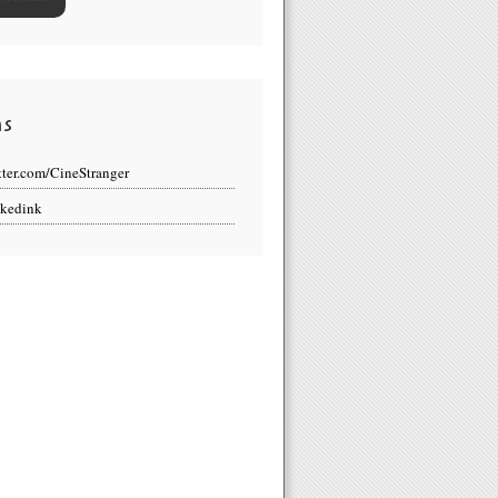
ns
tter.com/CineStranger
kedink