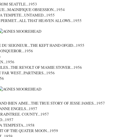
ROM SEATTLE...1953
UE...MAGNIFIQUE OBSESSION...1954
A TEMPETE...UNTAMED...1955
L PERMET...ALL THAT HEAVEN ALLOWS...1955
 DU SEIGNEUR...THE KEFT HAND OFGID...1955
CONQUEROR...1956
6
N...1956
LES...THE REVOLT OF MAMIE STOVER...1956
 FAR WEST...PARTNERS...1956
56
GAND BIEN AIME...THE TRUE STORY OF JESSE JAMES...1957
ANNE ENGELS...1957
.RAINTREE. COUNTY...1957
...1957
A TEMPESTA...1958
HT OF THE QUATER MOON...1959
...1959