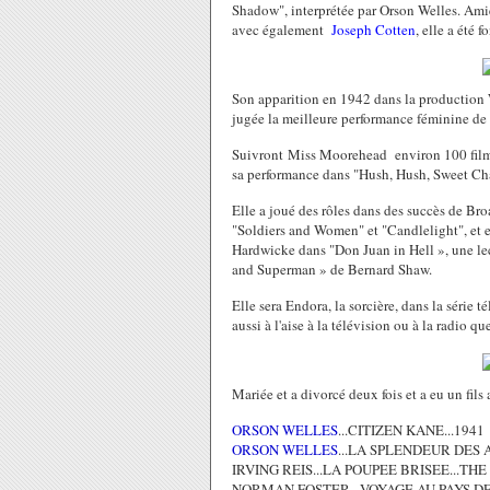
Shadow", interprétée par Orson Welles. Amie
avec également
Joseph Cotten
, elle a été
Son apparition en 1942 dans la production
jugée la meilleure performance féminine de 
Suivront Miss Moorehead environ 100 films 
sa performance dans "Hush, Hush, Sweet Cha
Elle a joué des rôles dans des succès de Br
"Soldiers and Women" et "Candlelight", et 
Hardwicke dans "Don Juan in Hell », une le
and Superman » de Bernard Shaw.
Elle sera Endora, la sorcière, dans la série t
aussi à l'aise à la télévision ou à la radio q
Mariée et a divorcé deux fois et a eu un fils 
ORSON WELLES
...CITIZEN KANE...1941
ORSON WELLES
...LA SPLENDEUR DES
IRVING REIS...LA POUPEE BRISEE...THE
NORMAN FOSTER...VOYAGE AU PAYS DE 