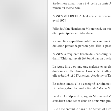
Sa dernière apparition a été celle de tante
roman du même nom.
AGNES MOOREHEAD est née le 06 décembre 
avril 1974.
Fille de John Henderson Moorehead, un mi
était principalement irlandaise.
Sa première apparition publique a eu lieu à
émission parrainée par son père. Elle a pas
AGNES a fréquenté l'école de Reedsburg, W
dans l'Ohio, qui avait été fondé par un oncle
La jeune fille a obtenu une maîtrise en angla
doctorat en littérature à l'Université Bradle
elle a étudié ici à l'American Academy of Dr
En même temps, elle a enseigné l'art dramati
Broadway, dont la production de "Marco Mil
Pendant la Dépression, Agnès Moorehead s'es
stars bien connues et dans de nombreux pr
Elle a été entendue dans "The March of Time