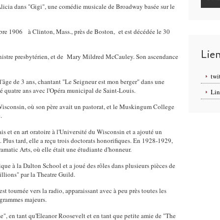
 Alicia dans "Gigi", une comédie musicale de Broadway basée sur le
1906 à Clinton, Mass., près de Boston, et est décédée le 30
Lie
nistre presbytérien, et de Mary Mildred McCauley. Son ascendance
twi
 l'âge de 3 ans, chantant "Le Seigneur est mon berger" dans une
sé quatre ans avec l'Opéra municipal de Saint-Louis.
Lin
isconsin, où son père avait un pastorat, et le Muskingum College
.
is et en art oratoire à l'Université du Wisconsin et a ajouté un
y. Plus tard, elle a reçu trois doctorats honorifiques. En 1928-1929,
amatic Arts, où elle était une étudiante d'honneur.
que à la Dalton School et a joué des rôles dans plusieurs pièces de
lions" par la Theatre Guild.
t tournée vers la radio, apparaissant avec à peu près toutes les
ogrammes majeurs.
", en tant qu'Eleanor Roosevelt et en tant que petite amie de "The