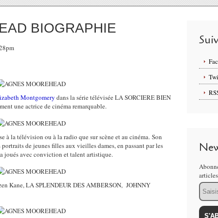
EAD BIOGRAPHIE
Sui
5:28pm
Fa
Twi
RS
izabeth Montgomery
dans la série télévisée LA SORCIERE BIEN
t une actrice de cinéma remarquable.
ise à la télévision ou à la radio que sur scène et au cinéma. Son
New
s portraits de jeunes filles aux vieilles dames, en passant par les
 a joués avec conviction et talent artistique.
Abonne
article
ue Citizen Kane, LA SPLENDEUR DES AMBERSON, JOHNNY
Email