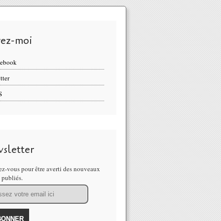
vez-moi
cebook
tter
S
sletter
z-vous pour être averti des nouveaux
s publiés.