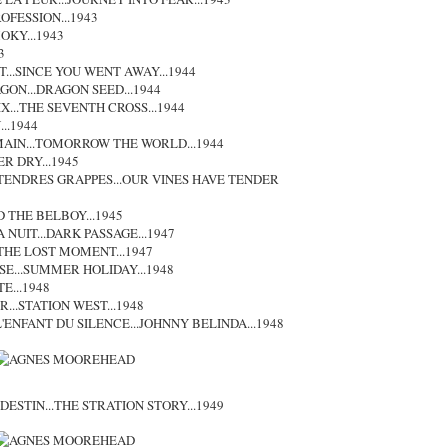
FESSION...1943
KY...1943
3
T...SINCE YOU WENT AWAY...1944
GON...DRAGON SEED...1944
IX...THE SEVENTH CROSS...1944
..1944
MAIN...TOMORROW THE WORLD...1944
R DRY...1945
E TENDRES GRAPPES...OUR VINES HAVE TENDER
D THE BELBOY...1945
A NUIT...DARK PASSAGE...1947
THE LOST MOMENT...1947
SSE...SUMMER HOLIDAY...1948
E...1948
...STATION WEST...1948
L'ENFANT DU SILENCE...JOHNNY BELINDA...1948
ESTIN...THE STRATION STORY...1949