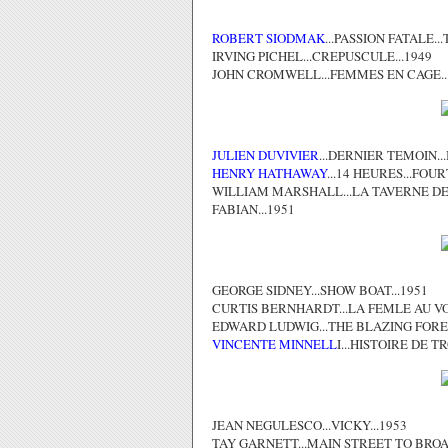
ROBERT SIODMAK
...PASSION FATALE..
IRVING PICHEL...CREPUSCULE...1949
JOHN CROMWELL...FEMMES EN CAGE...
JULIEN DUVIVIER
...DERNIER TEMOIN..
HENRY HATHAWAY
...14 HEURES...FOU
WILLIAM MARSHALL...LA TAVERNE DE
FABIAN...1951
GEORGE SIDNEY...SHOW BOAT...1951
CURTIS BERNHARDT...LA FEMLE AU VOI
EDWARD LUDWIG...THE BLAZING FORES
VINCENTE MINNELL
I...HISTOIRE DE 
JEAN NEGULESCO...VICKY...1953
TAY GARNETT...MAIN STREET TO BROA