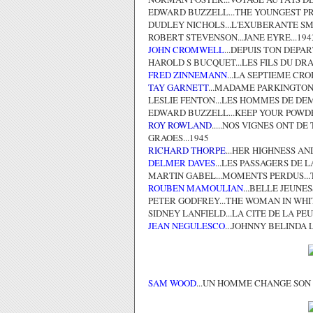
EDWARD BUZZELL...THE YOUNGEST PRO
DUDLEY NICHOLS...L'EXUBERANTE SMO
ROBERT STEVENSON...JANE EYRE...194
JOHN CROMWELL
...DEPUIS TON DEPAR
HAROLD S BUCQUET...LES FILS DU DRA
FRED ZINNEMANN
...LA SEPTIEME CRO
TAY GARNETT
...MADAME PARKINGTON.
LESLIE FENTON...LES HOMMES DE DE
EDWARD BUZZELL...KEEP YOUR POWDE
ROY ROWLAND
.....NOS VIGNES ONT D
GRAOES...1945
RICHARD THORPE
...HER HIGHNESS AN
DELMER DAVES
...LES PASSAGERS DE L
MARTIN GABEL...MOMENTS PERDUS...
ROUBEN MAMOULIAN
...BELLE JEUNE
PETER GODFREY...THE WOMAN IN WHIT
SIDNEY LANFIELD...LA CITE DE LA PEUR
JEAN NEGULESCO
...JOHNNY BELINDA 
SAM WOOD
...UN HOMME CHANGE SON D