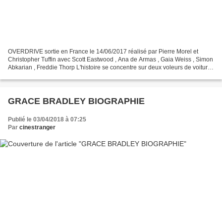
OVERDRIVE sortie en France le 14/06/2017 réalisé par Pierre Morel et
Christopher Tuffin avec Scott Eastwood , Ana de Armas , Gaia Weiss , Simon
Abkarian , Freddie Thorp L'histoire se concentre sur deux voleurs de voiture,
des frères, qui se rendent au...
GRACE BRADLEY BIOGRAPHIE
Publié le 03/04/2018 à 07:25
Par
cinestranger