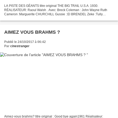
LA PISTE DES GÉANTS titre original THE BIG TRAIL U.S.A. 1930.
RÉALISATEUR: Raoul Walsh . Avec: Breck Coleman : John Wayne Ruth
Cameron :Marguerite CHURCHILL Gussie ::El BRENDEL Zeke :Tully
MARSHALL Red Flake :Tyrone POWER Sr Dave Cameron :David
ROLLINS...
AIMEZ VOUS BRAHMS ?
Publié le 24/10/2017 à 06:42
Par
cinestranger
Aimez-vous brahms? titre original : Good bye again1961 Réalisateur: