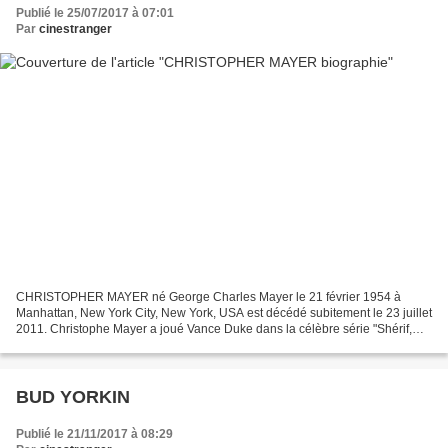
Publié le 25/07/2017 à 07:01
Par
cinestranger
CHRISTOPHER MAYER né George Charles Mayer le 21 février 1954 à
Manhattan, New York City, New York, USA est décédé subitement le 23 juillet
2011. Christophe Mayer a joué Vance Duke dans la célèbre série "Shérif,
fais-moi peur!". Après des études universitaires,...
BUD YORKIN
Publié le 21/11/2017 à 08:29