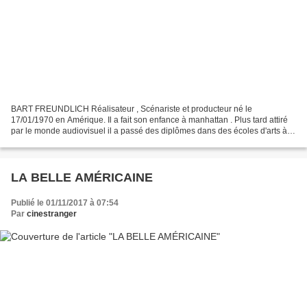
BART FREUNDLICH Réalisateur , Scénariste et producteur né le
17/01/1970 en Amérique. Il a fait son enfance à manhattan . Plus tard attiré
par le monde audiovisuel il a passé des diplômes dans des écoles d'arts à
l'université de New-York. Il commença sa...
LA BELLE AMÉRICAINE
Publié le 01/11/2017 à 07:54
Par
cinestranger