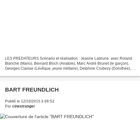
LES PREDATEURS Scénario et réalisation : Jeanne Labrune. avec Roland
Blanche (Mario), Bernard Bloch (Anatole), Marc André Brunet (le garçon),
Georges Claisse (Lévêque, jeune militaire), Delphine Crubezy (Dorothée),
Nini Crepon (Claude), Maurice Garrel...
BART FREUNDLICH
Publié le 12/10/2015 à 08:52
Par
cinestranger