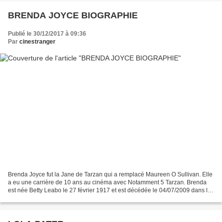
BRENDA JOYCE BIOGRAPHIE
Publié le 30/12/2017 à 09:36
Par
cinestranger
Brenda Joyce fut la Jane de Tarzan qui a remplacé Maureen O Sullivan. Elle
a eu une carrière de 10 ans au cinéma avec Notamment 5 Tarzan. Brenda
est née Betty Leabo le 27 février 1917 et est décédée le 04/07/2009 dans le
Missouri. Elle passa sa jeunesse...