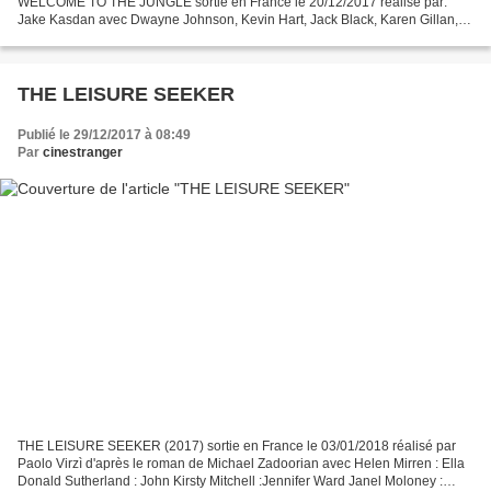
WELCOME TO THE JUNGLE sortie en France le 20/12/2017 réalisé par:
Jake Kasdan avec Dwayne Johnson, Kevin Hart, Jack Black, Karen Gillan,
Bobby Cannavale, Nick Jonas, Alex Wolff, Madison...
THE LEISURE SEEKER
Publié le 29/12/2017 à 08:49
Par
cinestranger
THE LEISURE SEEKER (2017) sortie en France le 03/01/2018 réalisé par
Paolo Virzì d'après le roman de Michael Zadoorian avec Helen Mirren : Ella
Donald Sutherland : John Kirsty Mitchell :Jennifer Ward Janel Moloney :