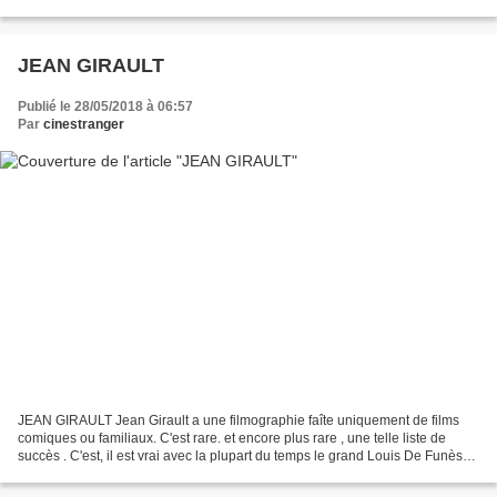
Jane Dick Gregory : Dan Christian McKay...
JEAN GIRAULT
Publié le 28/05/2018 à 06:57
Par
cinestranger
JEAN GIRAULT Jean Girault a une filmographie faîte uniquement de films
comiques ou familiaux. C'est rare. et encore plus rare , une telle liste de
succès . C'est, il est vrai avec la plupart du temps le grand Louis De Funès
qui a permis à de nombreux...