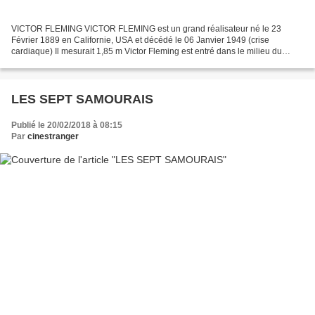
VICTOR FLEMING VICTOR FLEMING est un grand réalisateur né le 23
Février 1889 en Californie, USA et décédé le 06 Janvier 1949 (crise
cardiaque) Il mesurait 1,85 m Victor Fleming est entré dans le milieu du
cinéma comme cascadeur en 1910, principalement...
LES SEPT SAMOURAIS
Publié le 20/02/2018 à 08:15
Par
cinestranger