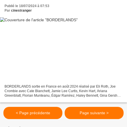
Publié le 18/07/2024 à 07:53
Par
cinestranger
BORDERLANDS sortie en France en août 2024 réalisé par Eli Roth, Joe
Crombie avec Cate Blanchett, Jamie Lee Curtis, Kevin Hart, Ariana
Greenblatt, Florian Munteanu, Édgar Ramírez, Haley Bennett, Gina Gershon,
Cheyenne Jackson, Steven Boyer . Lilith est...
< Page précédente
Page suivante >