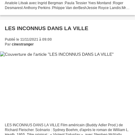
Anatole Litvak avec lngrid Bergman :Paula Tessier Yves Montand :Roger
Desmarest Anthony Perkins :Phiippe Van derBeshJessie Royce Landis:Mrs.
Van der BeshJackie Lane:MaisiePierre DuxJean...
LES INCONNUS DANS LA VILLE
Publié le 11/11/2021 à 09:00
Par
cinestranger
LES INCONNUS DANS LA VILLE Film américain (Buddy Adler Prod.) de
Richard Fleischer. Scénario : Sydney Boehm, d'après le roman de William L.
Heath. 1955. Titre original : « Violent Saturday ». avec Stephen McNally