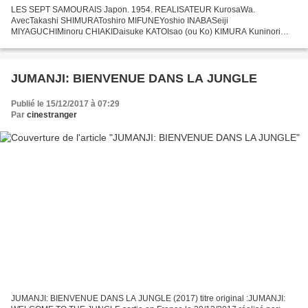
LES SEPT SAMOURAIS Japon. 1954. REALISATEUR KurosaWa.
AvecTakashi SHIMURAToshiro MIFUNEYoshio INABASeiji
MIYAGUCHIMinoru CHIAKIDaisuke KATOIsao (ou Ko) KIMURA Kuninori
KODOKamatari FUJIWARAKeiko TSUSHIMA Les samouraïs et les villageois
sont de différentes...
JUMANJI: BIENVENUE DANS LA JUNGLE
Publié le 15/12/2017 à 07:29
Par
cinestranger
JUMANJI: BIENVENUE DANS LA JUNGLE (2017) titre original :JUMANJI: