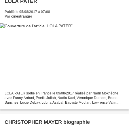
LOLA PATER
Publié le 05/08/2017 à 07:08
Par
cinestranger
LOLA PATER sortie en France le 09/08/2017 réalisé par Nadir Moknèche.
avec Fanny Ardant, Twefik Jallab, Nadia Kaci, Véronique Dumont, Bruno
Sanches, Lucie Debay, Lubna Azabal, Baptiste Moulart, Lawrence Valin.
Drame français dans lequel un fils cherche...
CHRISTOPHER MAYER biographie