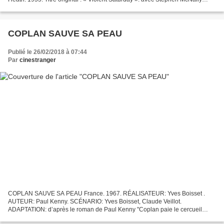
(Harper), Richard Egan (Boyd), Victor...
COPLAN SAUVE SA PEAU
Publié le 26/02/2018 à 07:44
Par
cinestranger
COPLAN SAUVE SA PEAU France. 1967. RÉALISATEUR: Yves Boisset .
AUTEUR: Paul Kenny. SCÉNARIO: Yves Boisset, Claude Veillot.
ADAPTATION: d’après le roman de Paul Kenny "Coplan paie le cercueil
",.Avec : Claudio Brook (Coplan), Margaret Lee (Mars Eva), Jean...