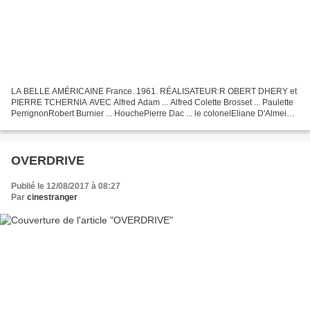
LA BELLE AMÉRICAINE France. 1961. RÉALISATEUR:R OBERT DHERY et
PIERRE TCHERNIA AVEC Alfred Adam ... Alfred Colette Brosset ... Paulette
PerrignonRobert Burnier ... HouchePierre Dac ... le colonelEliane D'Almeida
... Simone (comme Éliane d'Almeida) Bernard...
OVERDRIVE
Publié le 12/08/2017 à 08:27
Par
cinestranger