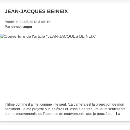
JEAN-JACQUES BEINEIX
Publié le 22/06/2018 à 06:16
Par
cinestranger
Il filme comme il aime, comme il le sent. "La caméra est la projection de mon
sentiment. Je me projette sur les êtres et j'essaie de traduire leurs sentiments
par les mouvements, ou l'absence de mouvements, que je peux faire... La
caméra doit traduire...