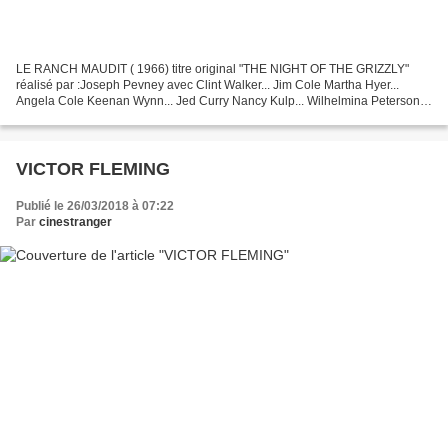
LE RANCH MAUDIT ( 1966) titre original "THE NIGHT OF THE GRIZZLY"
réalisé par :Joseph Pevney avec Clint Walker... Jim Cole Martha Hyer...
Angela Cole Keenan Wynn... Jed Curry Nancy Kulp... Wilhelmina Peterson
Kevin Brodie... Charlie Cole Ellen Corby......
VICTOR FLEMING
Publié le 26/03/2018 à 07:22
Par
cinestranger