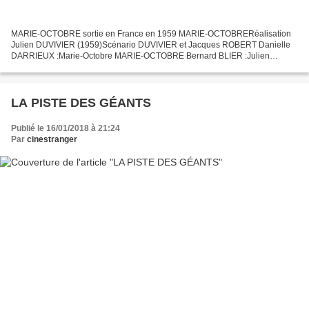
MARIE-OCTOBRE sortie en France en 1959 MARIE-OCTOBRERéalisation
Julien DUVIVIER (1959)Scénario DUVIVIER et Jacques ROBERT Danielle
DARRIEUX :Marie-Octobre MARIE-OCTOBRE Bernard BLIER :Julien
Simoneau Robert DALBAN :Léon Blanchet Paul FRANKEUR :Lucien...
LA PISTE DES GÉANTS
Publié le 16/01/2018 à 21:24
Par
cinestranger