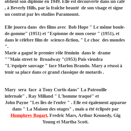
obtient son diplôme en 1949. Elle est découverte dans un café
, à Beverly Hills, par la fraîche beauté de son visage et signe
un contrat par les studios Paramount.
Elle jouera dans des films avec Bob Hope " Le môme boule-
de-gomme" (1951) et "Espionne de mon coeur " (1951), et
dans le célèbre film de science-fiction, " Le choc des mondes
".
Marie a gagné le premier rôle féminin dans le drame
""Main street to Broadway "(1953) Puis viendra
"L'équipée sauvage " face Marlon Brando. Mary a réussi à
tenir sa place dans ce grand classique de motards .
Mary sera face à Tony Curtis dans" La Patrouille
infernale" , Ray Milland " L'homme traqué" et
John Payne "Les îles de l'enfer " . Elle est également apparue
dans " La Maison des otages" , mais a été éclipsée par
Humphrey Bogart,
Fredric Mars, Arthur Kennedy, Gig
Young et Martha Scott.