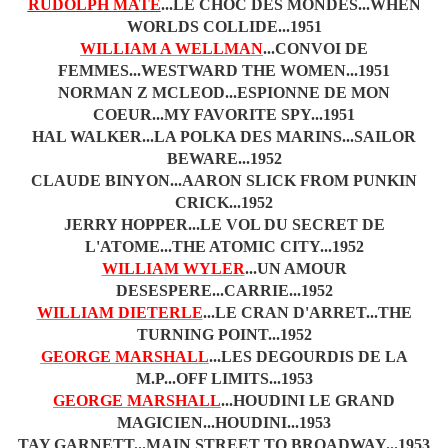
RUDOLPH MATE
...LE CHOC DES MONDES...WHEN
WORLDS COLLIDE...1951
WILLIAM A WELLMAN
...CONVOI DE
FEMMES...WESTWARD THE WOMEN...1951
NORMAN Z MCLEOD...ESPIONNE DE MON
COEUR...MY FAVORITE SPY...1951
HAL WALKER...LA POLKA DES MARINS...SAILOR
BEWARE...1952
CLAUDE BINYON...AARON SLICK FROM PUNKIN
CRICK...1952
JERRY HOPPER...LE VOL DU SECRET DE
L'ATOME...THE ATOMIC CITY...1952
WILLIAM WYLER
...UN AMOUR
DESESPERE...CARRIE...1952
WILLIAM DIETERLE
...LE CRAN D'ARRET...THE
TURNING POINT...1952
GEORGE MARSHALL
...LES DEGOURDIS DE LA
M.P...OFF LIMITS...1953
GEORGE MARSHALL
...HOUDINI LE GRAND
MAGICIEN...HOUDINI...1953
TAY GARNETT...MAIN STREET TO BROADWAY...1953